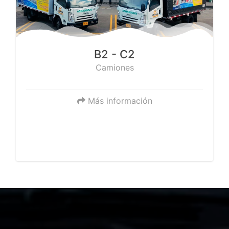
Licencia tipo B2 - C2
Capacitación y certificación para conducir
vehículos tipo Automóvil, Motocarro,
Cuatrimoto, Campero, Camioneta, Microbus,
B2 - C2
Camión, Buseta y Bus.
Camiones
Más información
Requisitos