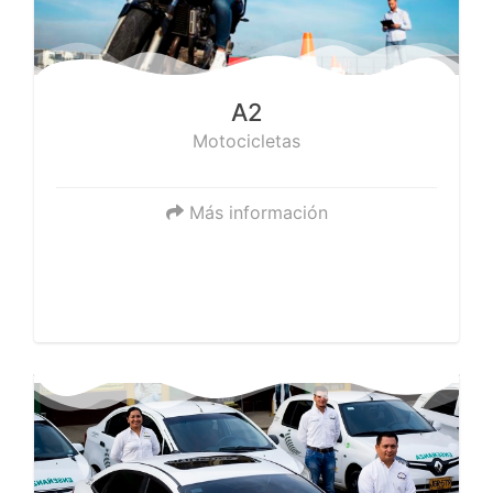
Licencia tipo A2
Capacitación y certificación para conducir
vehículos tipo Motocicleta Y Mototriciclo de
cualquier cilindráje.
A2
Motocicletas
Más información
Requisitos
"CENTRO DE ENSEÑANZA AUTOMOVILÍSTICA"